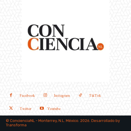
Facebook
Instagram
TikTok
Twitter
Youtube
©
ConcienciaNL
- Monterrey, N.L. México. 2026. Desarrollado by
Transforma