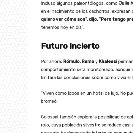
Incluso algunos paleontólogos, como
Julie
en el nacimiento de los cachorros, expresan
quiero ver cómo son”, dijo. “Pero tengo p
tenemos hoy en día”.
Futuro incierto
Por ahora,
Rómulo, Remo
y
Khaleesi
permane
comportamiento será monitoreado, aunque Sha
limitará las conclusiones sobre cómo vivía el 
“Viven como lobos en un hotel de lujo. No pu
bromeó.
Colossal también explora la posibilidad de ap
rojo, cuya población silvestre se reduce casi 
proyecto ha despertado interés en comunida