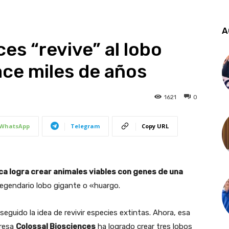
A
es “revive” al lobo
ace miles de años
1621
0
WhatsApp
Telegram
Copy URL
a logra crear animales viables con genes de una
 legendario lobo gigante o «huargo.
eguido la idea de revivir especies extintas. Ahora, esa
presa
Colossal Biosciences
ha logrado crear tres lobos