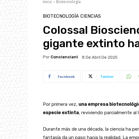
Inicio
Biotecnología
BIOTECNOLOGÍA
CIENCIAS
Colossal Bioscienc
gigante extinto h
Por
Conciencianl
8 De Abril De 2025
Facebook
Twitter
Por primera vez,
una empresa biotecnológic
especie extinta
, reviviendo parcialmente al
Durante más de una década, la ciencia ha pers
fantasía da un paso hacia la realidad. La em