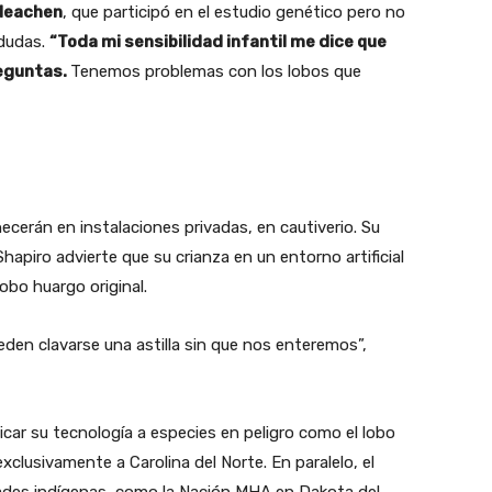
 Meachen
, que participó en el estudio genético pero no
 dudas.
“Toda mi sensibilidad infantil me dice que
reguntas.
Tenemos problemas con los lobos que
cerán en instalaciones privadas, en cautiverio. Su
piro advierte que su crianza en un entorno artificial
lobo huargo original.
eden clavarse una astilla sin que nos enteremos”,
licar su tecnología a especies en peligro como el lobo
exclusivamente a Carolina del Norte. En paralelo, el
des indígenas, como la Nación MHA en Dakota del