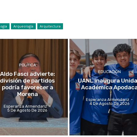
ogía
Arqueología
Arquitectura
POLÍTICA
EDUCACIÓN
Aldo Fasci advierte:
división de partidos
UANL inaugura Unid
podría favorecer a
Académica Apodac
Morena
Esperanza Armendariz
-
4 De Agosto De 2026
Esperanza Armendariz
-
5 De Agosto De 2026