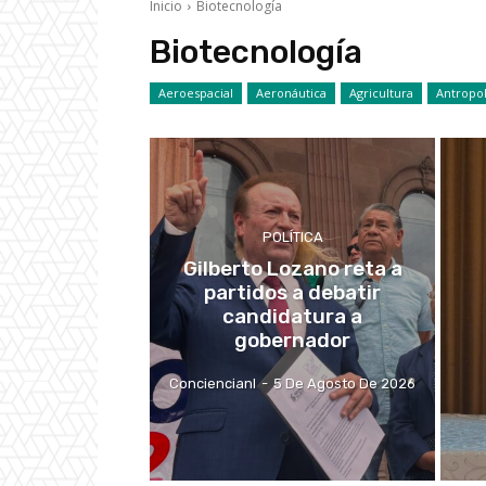
Inicio
Biotecnología
Biotecnología
Aeroespacial
Aeronáutica
Agricultura
Antropol
POLÍTICA
Gilberto Lozano reta a
partidos a debatir
candidatura a
gobernador
Conciencianl
-
5 De Agosto De 2026