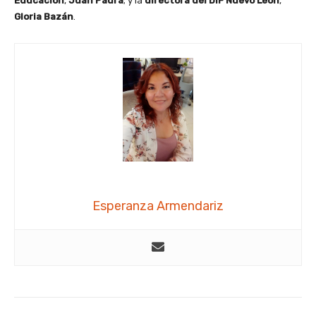
Educación
,
Juan Paura
; y la
directora del DIF Nuevo León
,
Gloria Bazán
.
Esperanza Armendariz