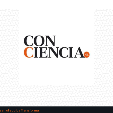
esarrollado by
Transforma