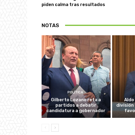
piden calma tras resultados
NOTAS
POLÍTICA
Gilberto Lozano reta a
Aldo
partidos a debatir
división
candidatura a gobernador
favo