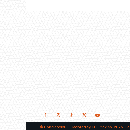
©
ConcienciaNL
- Monterrey, N.L. México. 2026. D