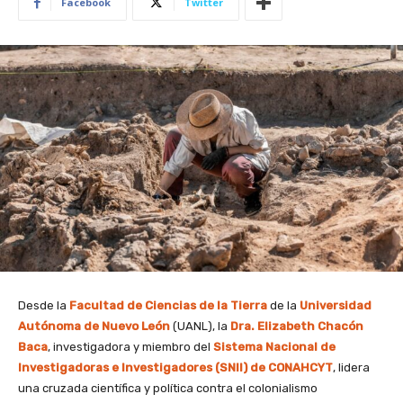
Facebook
Twitter
Desde la
Facultad de Ciencias de la Tierra
de la
Universidad
Autónoma de Nuevo León
(UANL), la
Dra. Elizabeth Chacón
Baca
, investigadora y miembro del
Sistema Nacional de
Investigadoras e Investigadores (SNII) de CONAHCYT
, lidera
una cruzada científica y política contra el colonialismo