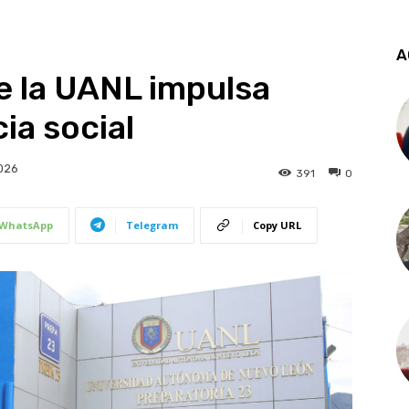
A
e la UANL impulsa
ia social
026
391
0
WhatsApp
Telegram
Copy URL