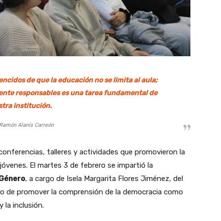
ncidos de que la educación no se limita al aula;
ente responsables es una tarea fundamental de
tra institución.
 Ramón Alanís Carreón
conferencias, talleres y actividades que promovieron la
s jóvenes. El martes 3 de febrero se impartió la
 Género
, a cargo de Isela Margarita Flores Jiménez, del
ito de promover la comprensión de la democracia como
 la inclusión.