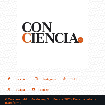
Facebook
Instagram
TikTok
Twitter
Youtube
©
ConcienciaNL
- Monterrey, N.L. México. 2026. Desarrollado by
Transforma