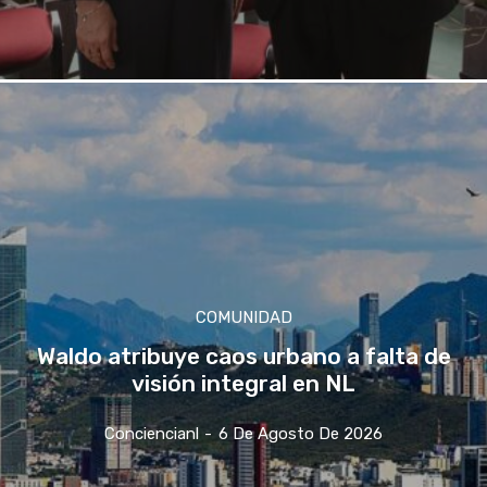
COMUNIDAD
Waldo atribuye caos urbano a falta de
visión integral en NL
Conciencianl
-
6 De Agosto De 2026