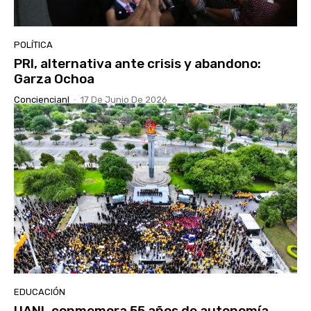
POLÍTICA
PRI, alternativa ante crisis y abandono:
Garza Ochoa
Conciencianl
-
17 De Junio De 2026
EDUCACIÓN
UANL conmemora 55 años de autonomía