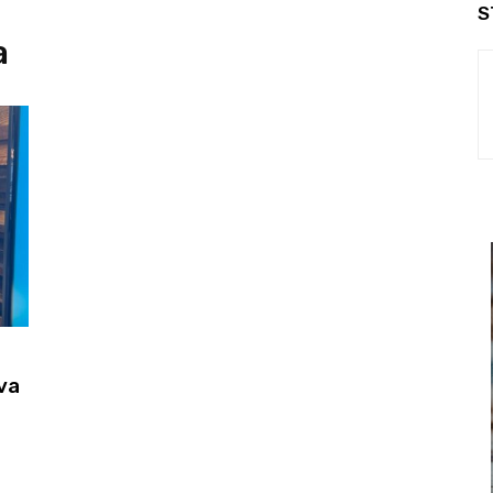
S
a
va