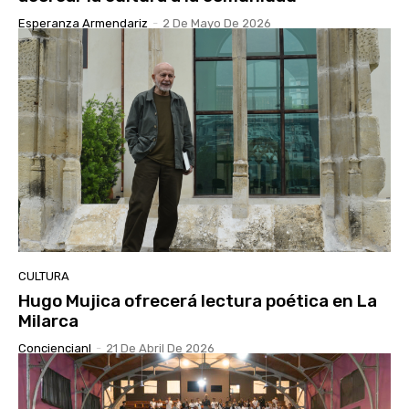
Esperanza Armendariz
-
2 De Mayo De 2026
CULTURA
Hugo Mujica ofrecerá lectura poética en La
Milarca
Conciencianl
-
21 De Abril De 2026